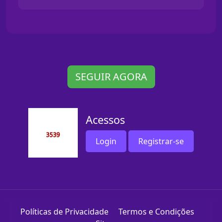
SEGUIR AGORA
Acessos
Login
Registrar-se
Políticas de Privacidade
Termos e Condições