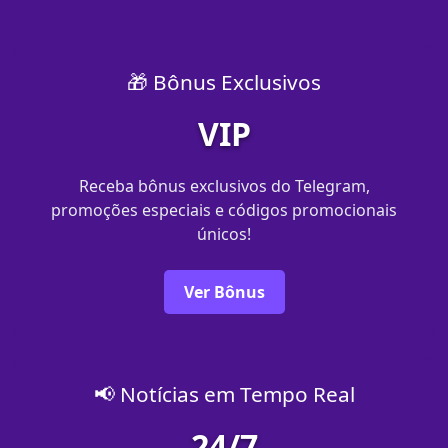
🎁 Bônus Exclusivos
VIP
Receba bônus exclusivos do Telegram,
promoções especiais e códigos promocionais
únicos!
Ver Bônus
📢 Notícias em Tempo Real
24/7