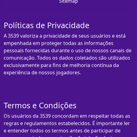
Sitemap
Políticas de Privacidade
A 3539 valoriza a privacidade de seus usuários e está
empenhada em proteger todas as informações
pessoais fornecidas durante o uso de nossos canais de
comunicação. Todos os dados coletados são utilizados
exclusivamente para fins de melhoria contínua da
experiência de nossos jogadores.
Termos e Condições
Os usuários da 3539 concordam em respeitar todas as
regras e regulamentos estabelecidos. É importante ler
e entender todos os termos antes de participar de