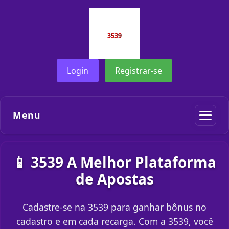
Login
Registrar-se
Menu
📱 3539 A Melhor Plataforma
de Apostas
Cadastre-se na 3539 para ganhar bônus no
cadastro e em cada recarga. Com a 3539, você