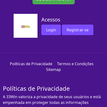
Acessos
Login
Registrar-se
Políticas de Privacidade
Termos e Condições
Sitemap
Políticas de Privacidade
A 33Win valoriza a privacidade de seus usuários e está
empenhada em proteger todas as informações