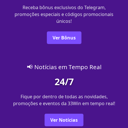
Receba bônus exclusivos do Telegram,
promoções especiais e códigos promocionais
únicos!
Ver Bônus
📢 Notícias em Tempo Real
24/7
Fique por dentro de todas as novidades,
promoções e eventos da 33Win em tempo real!
Ver Notícias