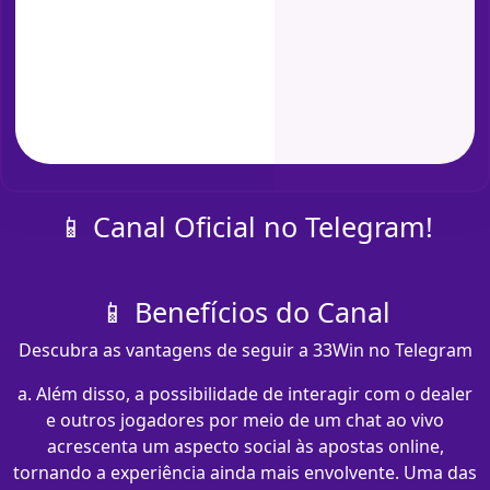
📱 Canal Oficial no Telegram!
📱 Benefícios do Canal
Descubra as vantagens de seguir a 33Win no Telegram
a. Além disso, a possibilidade de interagir com o dealer
e outros jogadores por meio de um chat ao vivo
acrescenta um aspecto social às apostas online,
tornando a experiência ainda mais envolvente. Uma das