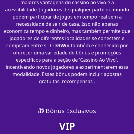
maiores vantagens do cassino ao vivo é a
acessibilidade. Jogadores de qualquer parte do mundo
podem participar de jogos em tempo real sem a
necessidade de sair de casa. Isso não apenas
economiza tempo e dinheiro, mas também permite que
jogadores de diferentes localidades se conectem e
compitam entre si. O
33Win
também é conhecido por
oferecer uma variedade de bônus e promoções
específicos para a seção de 'Cassino Ao Vivo',
incentivando novos jogadores a experimentarem essa
modalidade. Esses bônus podem incluir apostas
gratuitas, recompensas .
🎁 Bônus Exclusivos
VIP