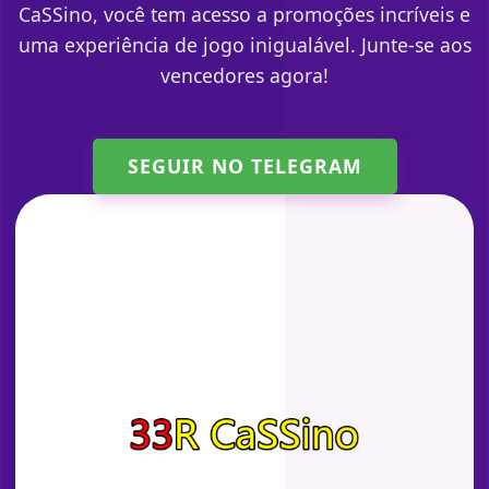
CaSSino, você tem acesso a promoções incríveis e
uma experiência de jogo inigualável. Junte-se aos
vencedores agora!
SEGUIR NO TELEGRAM