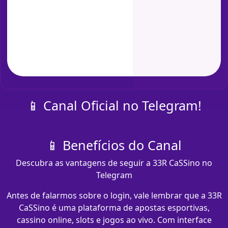
📱 Canal Oficial no Telegram!
📱 Benefícios do Canal
Descubra as vantagens de seguir a 33R CaSSino no
Telegram
Antes de falarmos sobre o login, vale lembrar que a 33R
CaSSino é uma plataforma de apostas esportivas,
cassino online, slots e jogos ao vivo. Com interface