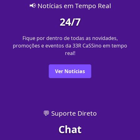
📢 Notícias em Tempo Real
24/7
Fique por dentro de todas as novidades,
promoções e eventos da 33R CaSSino em tempo
real!
Ver Notícias
💬 Suporte Direto
Chat