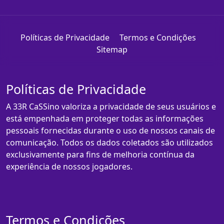
Políticas de Privacidade
Termos e Condições
Sitemap
Políticas de Privacidade
A 33R CaSSino valoriza a privacidade de seus usuários e
está empenhada em proteger todas as informações
pessoais fornecidas durante o uso de nossos canais de
comunicação. Todos os dados coletados são utilizados
exclusivamente para fins de melhoria contínua da
experiência de nossos jogadores.
Termos e Condições