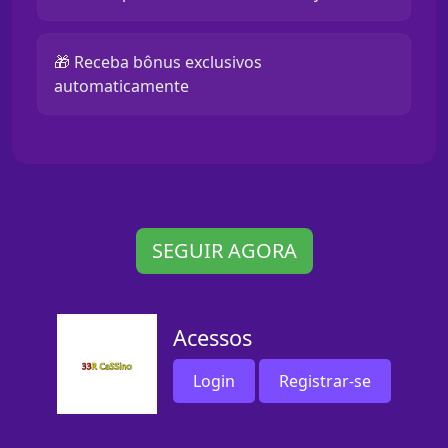
🎁 Receba bônus exclusivos
automaticamente
SEGUIR AGORA
Acessos
Login
Registrar-se