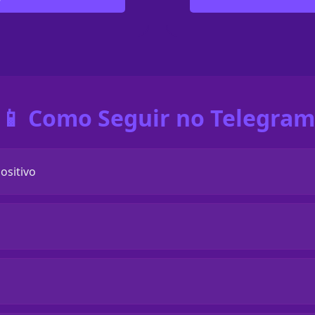
📱 Como Seguir no Telegram
ositivo