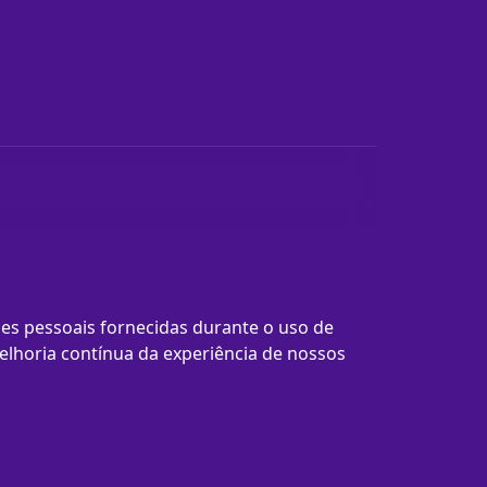
es pessoais fornecidas durante o uso de
elhoria contínua da experiência de nossos