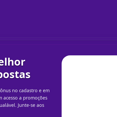
elhor
postas
bônus no cadastro e em
em acesso a promoções
ualável. Junte-se aos