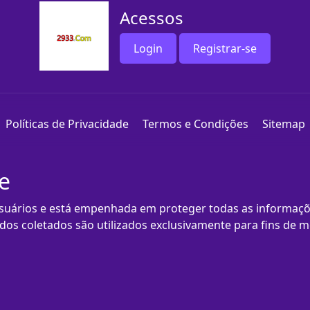
Acessos
Login
Registrar-se
Políticas de Privacidade
Termos e Condições
Sitemap
de
usuários e está empenhada em proteger todas as informaçõ
os coletados são utilizados exclusivamente para fins de m