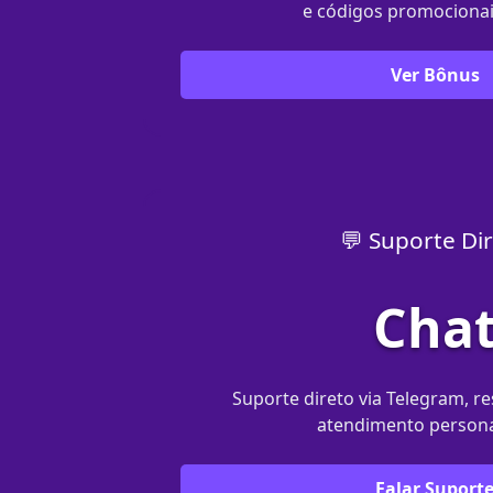
e códigos promocionai
Ver Bônus
💬 Suporte Di
Cha
Suporte direto via Telegram, r
atendimento persona
Falar Suport