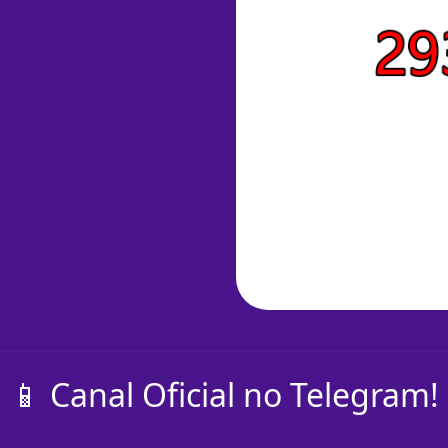
📱 Canal Oficial no Telegram!