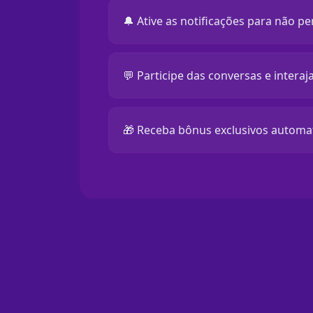
🔔 Ative as notificações para não p
💬 Participe das conversas e interaj
🎁 Receba bônus exclusivos autom