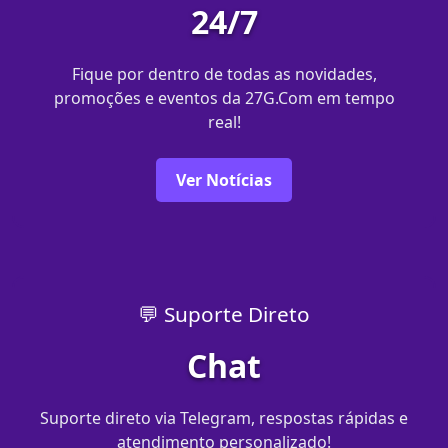
24/7
Fique por dentro de todas as novidades,
promoções e eventos da 27G.Com em tempo
real!
Ver Notícias
💬 Suporte Direto
Chat
Suporte direto via Telegram, respostas rápidas e
atendimento personalizado!