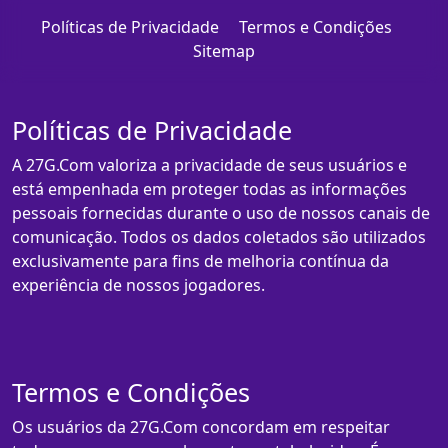
Políticas de Privacidade
Termos e Condições
Sitemap
Políticas de Privacidade
A 27G.Com valoriza a privacidade de seus usuários e
está empenhada em proteger todas as informações
pessoais fornecidas durante o uso de nossos canais de
comunicação. Todos os dados coletados são utilizados
exclusivamente para fins de melhoria contínua da
experiência de nossos jogadores.
Termos e Condições
Os usuários da 27G.Com concordam em respeitar