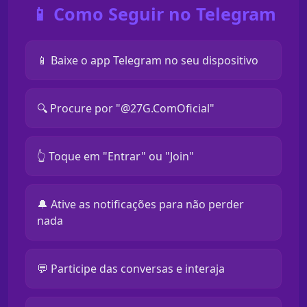
📱 Como Seguir no Telegram
📱 Baixe o app Telegram no seu dispositivo
🔍 Procure por "@27G.ComOficial"
👆 Toque em "Entrar" ou "Join"
🔔 Ative as notificações para não perder
nada
💬 Participe das conversas e interaja