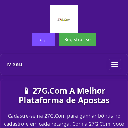
Login
Registrar-se
Menu
📱 27G.Com A Melhor
Plataforma de Apostas
Cadastre-se na 27G.Com para ganhar bônus no
cadastro e em cada recarga. Com a 27G.Com, você