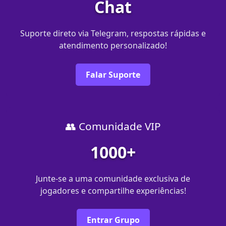
Chat
Suporte direto via Telegram, respostas rápidas e
atendimento personalizado!
Falar Suporte
👥 Comunidade VIP
1000+
Junte-se a uma comunidade exclusiva de
jogadores e compartilhe experiências!
Entrar Grupo