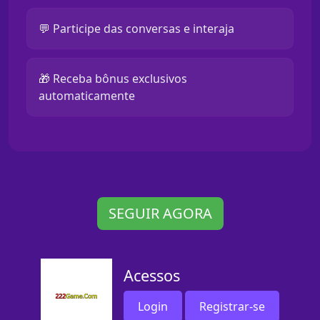
💬 Participe das conversas e interaja
🎁 Receba bônus exclusivos
automaticamente
SEGUIR AGORA
Acessos
Login
Registrar-se