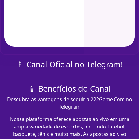
📱 Canal Oficial no Telegram!
📱 Benefícios do Canal
Descubra as vantagens de seguir a 222Game.Com no
Telegram
Nossa plataforma oferece apostas ao vivo em uma
ampla variedade de esportes, incluindo futebol,
basquete, tênis e muito mais. As apostas ao vivo