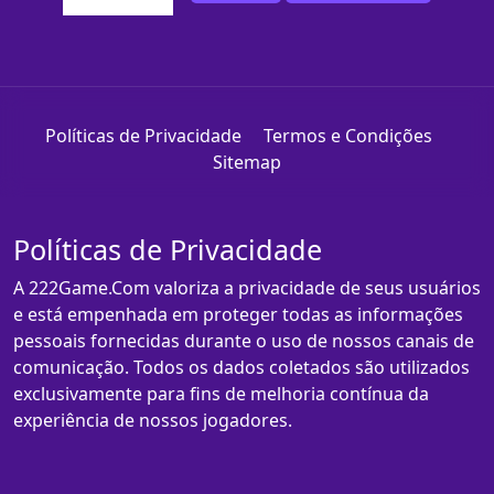
Políticas de Privacidade
Termos e Condições
Sitemap
Políticas de Privacidade
A 222Game.Com valoriza a privacidade de seus usuários
e está empenhada em proteger todas as informações
pessoais fornecidas durante o uso de nossos canais de
comunicação. Todos os dados coletados são utilizados
exclusivamente para fins de melhoria contínua da
experiência de nossos jogadores.