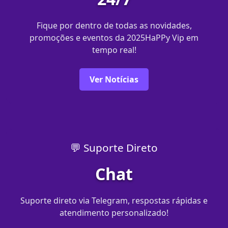
Fique por dentro de todas as novidades,
promoções e eventos da 2025HaPPy Vip em
tempo real!
Ver Notícias
💬 Suporte Direto
Chat
Suporte direto via Telegram, respostas rápidas e
atendimento personalizado!