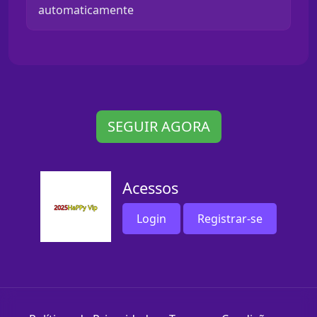
automaticamente
SEGUIR AGORA
Acessos
Login
Registrar-se