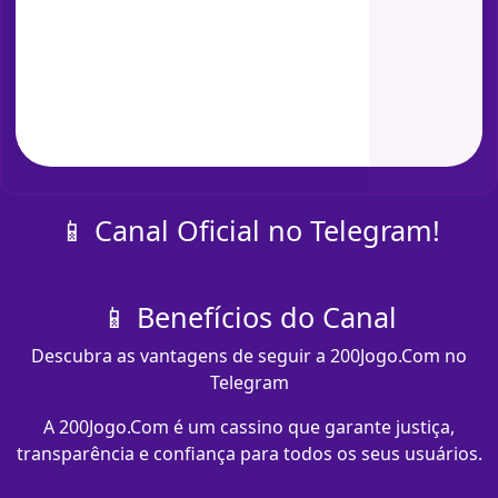
📱 Canal Oficial no Telegram!
📱 Benefícios do Canal
Descubra as vantagens de seguir a 200Jogo.Com no
Telegram
A 200Jogo.Com é um cassino que garante justiça,
transparência e confiança para todos os seus usuários.