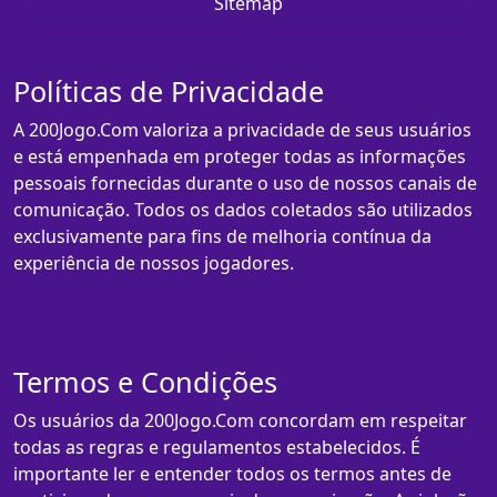
Sitemap
Políticas de Privacidade
A 200Jogo.Com valoriza a privacidade de seus usuários
e está empenhada em proteger todas as informações
pessoais fornecidas durante o uso de nossos canais de
comunicação. Todos os dados coletados são utilizados
exclusivamente para fins de melhoria contínua da
experiência de nossos jogadores.
Termos e Condições
Os usuários da 200Jogo.Com concordam em respeitar
todas as regras e regulamentos estabelecidos. É
importante ler e entender todos os termos antes de