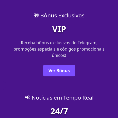
🎁 Bônus Exclusivos
VIP
Receba bônus exclusivos do Telegram,
promoções especiais e códigos promocionais
únicos!
Ver Bônus
📢 Notícias em Tempo Real
24/7