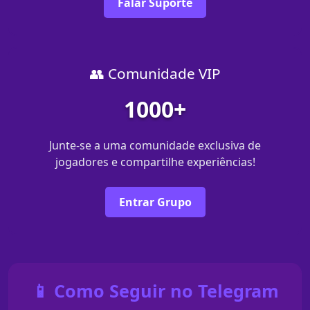
Falar Suporte
👥 Comunidade VIP
1000+
Junte-se a uma comunidade exclusiva de
jogadores e compartilhe experiências!
Entrar Grupo
📱 Como Seguir no Telegram