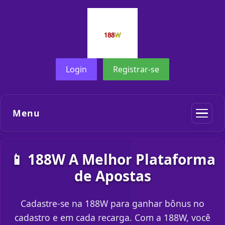
Login
Registrar-se
Menu
📱 188W A Melhor Plataforma
de Apostas
Cadastre-se na 188W para ganhar bônus no
cadastro e em cada recarga. Com a 188W, você