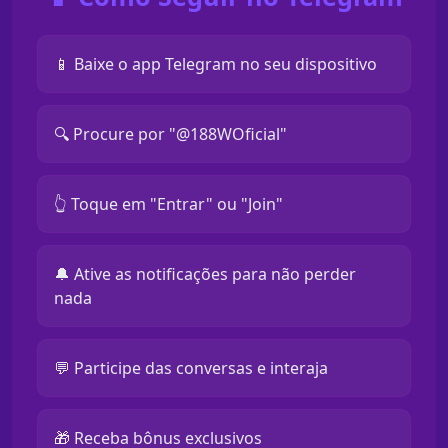
📱 Baixe o app Telegram no seu dispositivo
🔍 Procure por "@188WOficial"
👆 Toque em "Entrar" ou "Join"
🔔 Ative as notificações para não perder
nada
💬 Participe das conversas e interaja
🎁 Receba bônus exclusivos