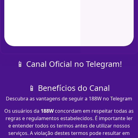
📱 Canal Oficial no Telegram!
📱 Benefícios do Canal
Descubra as vantagens de seguir a 188W no Telegram
Os usuários da
188W
concordam em respeitar todas as
regras e regulamentos estabelecidos. É importante ler
e entender todos os termos antes de utilizar nossos
serviços. A violação destes termos pode resultar em