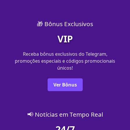
🎁 Bônus Exclusivos
VIP
Receba bônus exclusivos do Telegram,
promoções especiais e códigos promocionais
únicos!
Ver Bônus
📢 Notícias em Tempo Real
24/7