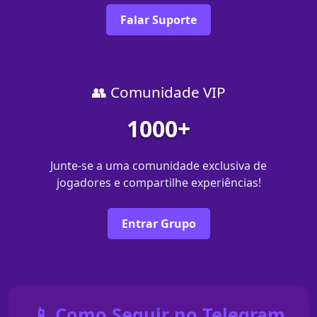
Falar Suporte
👥 Comunidade VIP
1000+
Junte-se a uma comunidade exclusiva de
jogadores e compartilhe experiências!
Entrar Grupo
📱 Como Seguir no Telegram