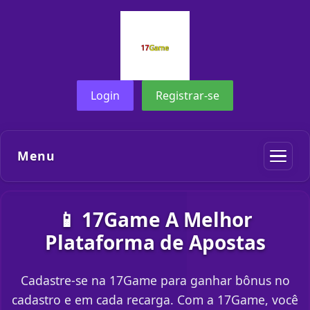
Login
Registrar-se
Menu
📱 17Game A Melhor
Plataforma de Apostas
Cadastre-se na 17Game para ganhar bônus no
cadastro e em cada recarga. Com a 17Game, você