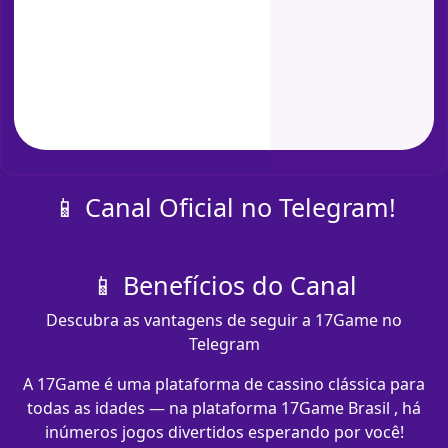
📱 Canal Oficial no Telegram!
📱 Benefícios do Canal
Descubra as vantagens de seguir a 17Game no
Telegram
A 17Game é uma plataforma de cassino clássica para
todas as idades — na plataforma 17Game Brasil , há
inúmeros jogos divertidos esperando por você!