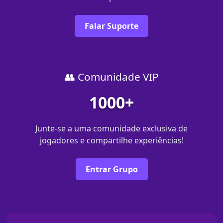
Falar Suporte
👥 Comunidade VIP
1000+
Junte-se a uma comunidade exclusiva de
jogadores e compartilhe experiências!
Entrar Grupo