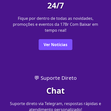
24/7
Fique por dentro de todas as novidades,
promoções e eventos da 17Br Com Baixar em
tempo real!
Ver Notícias
💬 Suporte Direto
Chat
Suporte direto via Telegram, respostas rápidas e
atendimento personalizado!