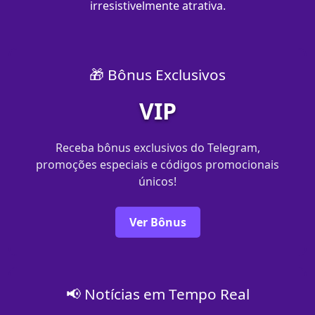
irresistivelmente atrativa.
🎁 Bônus Exclusivos
VIP
Receba bônus exclusivos do Telegram,
promoções especiais e códigos promocionais
únicos!
Ver Bônus
📢 Notícias em Tempo Real