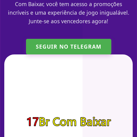
Com Baixar, você tem acesso a promoções
incríveis e uma experiência de jogo inigualável.
Junte-se aos vencedores agora!
SEGUIR NO TELEGRAM