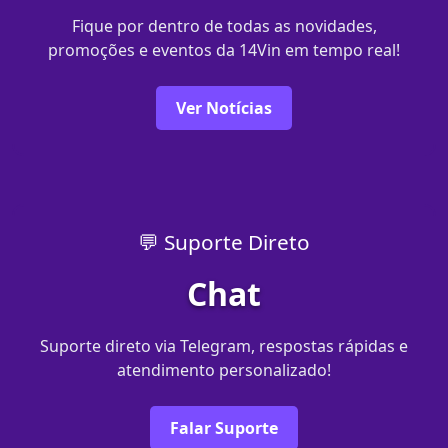
Fique por dentro de todas as novidades,
promoções e eventos da 14Vin em tempo real!
Ver Notícias
💬 Suporte Direto
Chat
Suporte direto via Telegram, respostas rápidas e
atendimento personalizado!
Falar Suporte