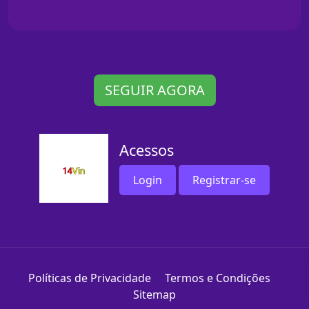
SEGUIR AGORA
Acessos
Login
Registrar-se
Políticas de Privacidade
Termos e Condições
Sitemap