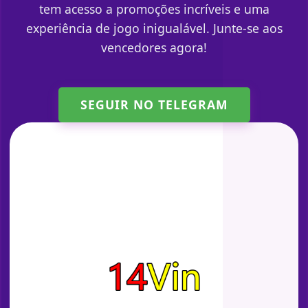
tem acesso a promoções incríveis e uma
experiência de jogo inigualável. Junte-se aos
vencedores agora!
SEGUIR NO TELEGRAM