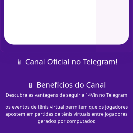
📱 Canal Oficial no Telegram!
📱 Benefícios do Canal
Descubra as vantagens de seguir a 14Vin no Telegram
os eventos de tênis virtual permitem que os jogadores
apostem em partidas de tênis virtuais entre jogadores
gerados por computador.