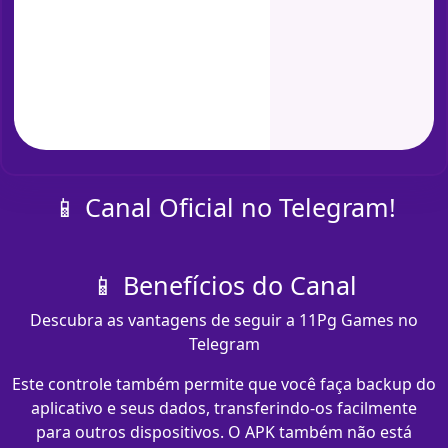
📱 Canal Oficial no Telegram!
📱 Benefícios do Canal
Descubra as vantagens de seguir a 11Pg Games no
Telegram
Este controle também permite que você faça backup do
aplicativo e seus dados, transferindo-os facilmente
para outros dispositivos. O APK também não está