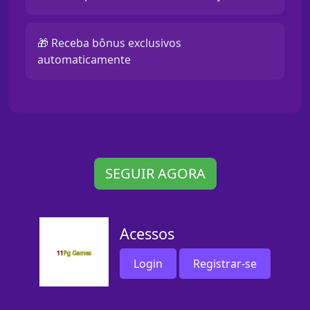
🎁 Receba bônus exclusivos
automaticamente
SEGUIR AGORA
Acessos
Login
Registrar-se