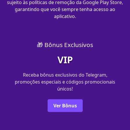
sujeito às políticas de remoção da Google Play Store,
garantindo que você sempre tenha acesso ao
aplicativo.
🎁 Bônus Exclusivos
VIP
Receba bônus exclusivos do Telegram,
promoções especiais e códigos promocionais
únicos!
Ver Bônus