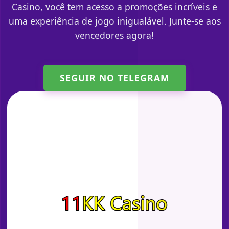
Casino, você tem acesso a promoções incríveis e
uma experiência de jogo inigualável. Junte-se aos
vencedores agora!
SEGUIR NO TELEGRAM