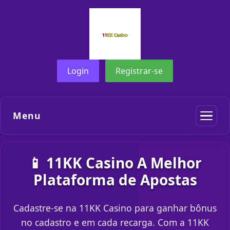
Login
Registrar-se
Menu
📱 11KK Casino A Melhor
Plataforma de Apostas
Cadastre-se na 11KK Casino para ganhar bônus
no cadastro e em cada recarga. Com a 11KK