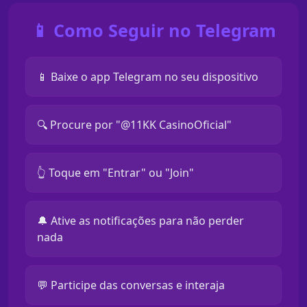
📱 Como Seguir no Telegram
📱 Baixe o app Telegram no seu dispositivo
🔍 Procure por "@11KK CasinoOficial"
👆 Toque em "Entrar" ou "Join"
🔔 Ative as notificações para não perder
nada
💬 Participe das conversas e interaja