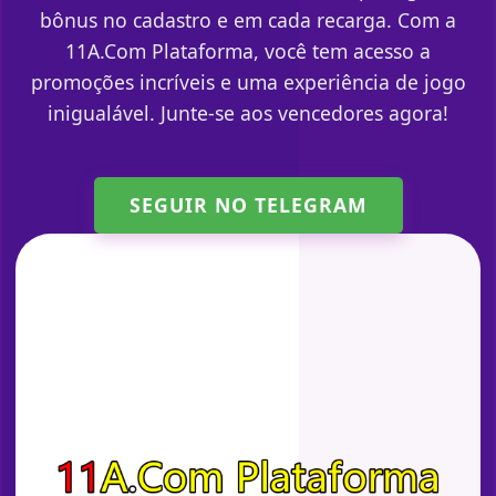
bônus no cadastro e em cada recarga. Com a
11A.Com Plataforma, você tem acesso a
promoções incríveis e uma experiência de jogo
inigualável. Junte-se aos vencedores agora!
SEGUIR NO TELEGRAM