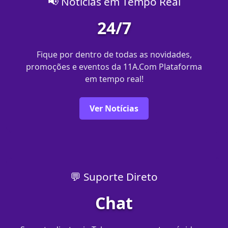
📢 Notícias em Tempo Real
24/7
Fique por dentro de todas as novidades,
promoções e eventos da 11A.Com Plataforma
em tempo real!
Ver Notícias
💬 Suporte Direto
Chat