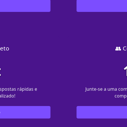
reto
👥 
t
espostas rápidas e
Junte-se a uma com
lizado!
compa
e