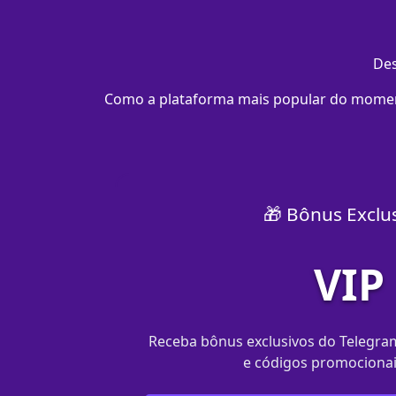
Des
Como a plataforma mais popular do moment
🎁 Bônus Exclu
VIP
Receba bônus exclusivos do Telegra
e códigos promocionai