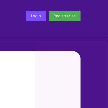
Login
Registrar-se