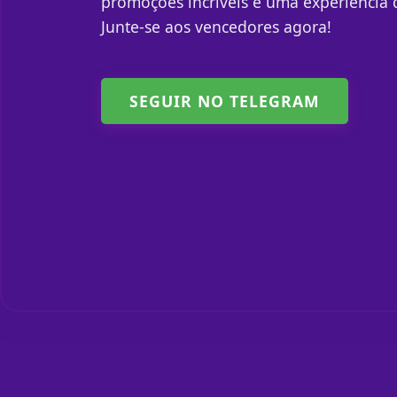
promoções incríveis e uma experiência d
Junte-se aos vencedores agora!
SEGUIR NO TELEGRAM