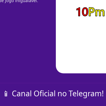
e jogo inigualável.
📱 Canal Oficial no Telegram!