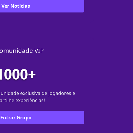
Ver Notícias
Comunidade VIP
1000+
unidade exclusiva de jogadores e
rtilhe experiências!
Entrar Grupo