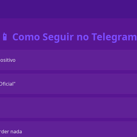
📱 Como Seguir no Telegram
ositivo
ficial"
erder nada