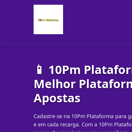
📱 10Pm Platafo
Melhor Platafor
Apostas
Cadastre-se na 10Pm Plataforma para g
e em cada recarga. Com a 10Pm Platafo