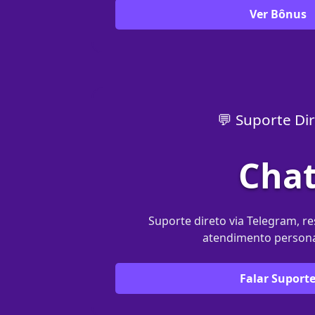
Ver Bônus
💬 Suporte Di
Cha
Suporte direto via Telegram, r
atendimento persona
Falar Suport