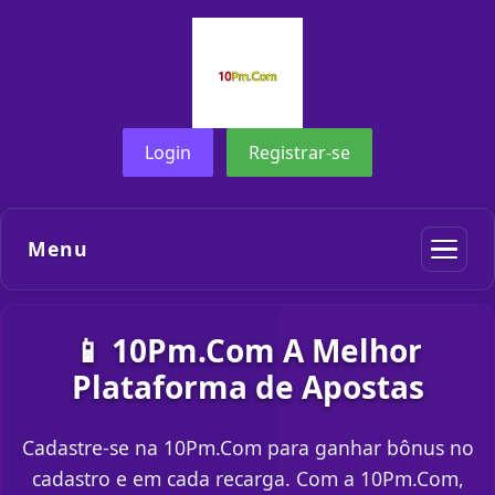
Login
Registrar-se
Menu
📱 10Pm.Com A Melhor
Plataforma de Apostas
Cadastre-se na 10Pm.Com para ganhar bônus no
cadastro e em cada recarga. Com a 10Pm.Com,