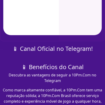
📱 Canal Oficial no Telegram!
📱 Benefícios do Canal
Descubra as vantagens de seguir a 10Pm.Com no
Telegram
Como marca altamente confiável, a 10Pm.Com tem uma
reputação sólida; a 10Pm.Com Brasil oferece serviço
completo e experiência móvel de jogo a qualquer hora,