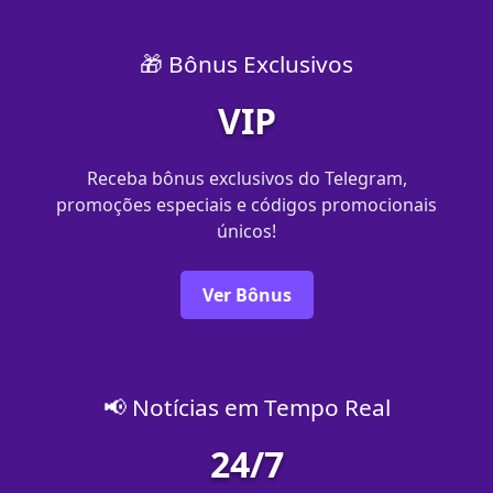
🎁 Bônus Exclusivos
VIP
Receba bônus exclusivos do Telegram,
promoções especiais e códigos promocionais
únicos!
Ver Bônus
📢 Notícias em Tempo Real
24/7