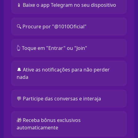
📱 Baixe o app Telegram no seu dispositivo
🔍 Procure por "@1010Oficial"
👆 Toque em "Entrar" ou "Join"
🔔 Ative as notificações para não perder
nada
💬 Participe das conversas e interaja
🎁 Receba bônus exclusivos
automaticamente