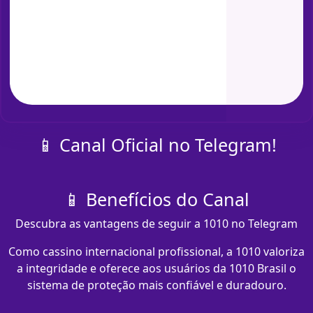
📱 Canal Oficial no Telegram!
📱 Benefícios do Canal
Descubra as vantagens de seguir a 1010 no Telegram
Como cassino internacional profissional, a 1010 valoriza
a integridade e oferece aos usuários da 1010 Brasil o
sistema de proteção mais confiável e duradouro.