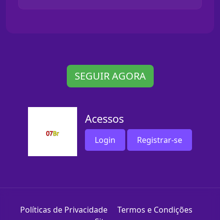
SEGUIR AGORA
Acessos
Login
Registrar-se
Políticas de Privacidade
Termos e Condições