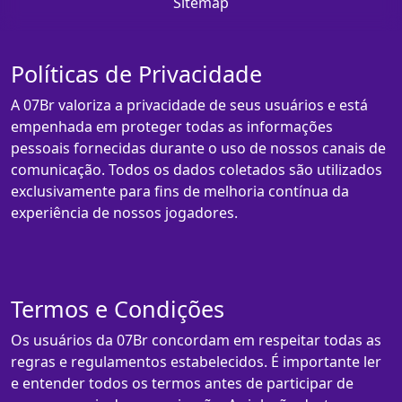
Sitemap
Políticas de Privacidade
A 07Br valoriza a privacidade de seus usuários e está
empenhada em proteger todas as informações
pessoais fornecidas durante o uso de nossos canais de
comunicação. Todos os dados coletados são utilizados
exclusivamente para fins de melhoria contínua da
experiência de nossos jogadores.
Termos e Condições
Os usuários da 07Br concordam em respeitar todas as
regras e regulamentos estabelecidos. É importante ler
e entender todos os termos antes de participar de