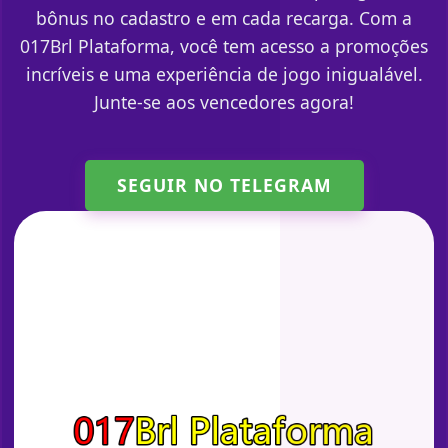
bônus no cadastro e em cada recarga. Com a
017Brl Plataforma, você tem acesso a promoções
incríveis e uma experiência de jogo inigualável.
Junte-se aos vencedores agora!
SEGUIR NO TELEGRAM