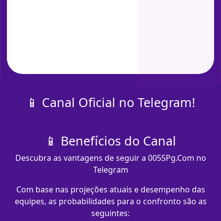
📱 Canal Oficial no Telegram!
📱 Benefícios do Canal
Descubra as vantagens de seguir a 0055Pg.Com no
Telegram
Com base nas projeções atuais e desempenho das
equipes, as probabilidades para o confronto são as
seguintes: