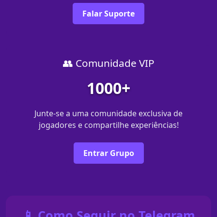
Falar Suporte
👥 Comunidade VIP
1000+
Junte-se a uma comunidade exclusiva de
jogadores e compartilhe experiências!
Entrar Grupo
📱 Como Seguir no Telegram