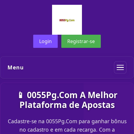
Login
Registrar-se
Menu
📱 0055Pg.Com A Melhor
Plataforma de Apostas
Cadastre-se na 0055Pg.Com para ganhar bônus
no cadastro e em cada recarga. Com a