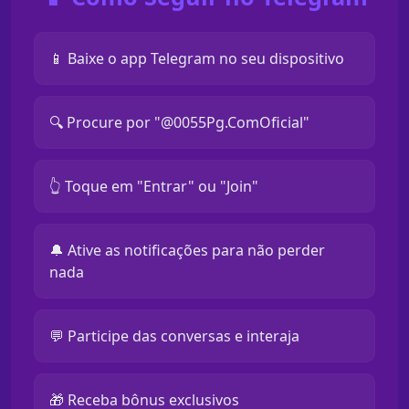
📱 Baixe o app Telegram no seu dispositivo
🔍 Procure por "@0055Pg.ComOficial"
👆 Toque em "Entrar" ou "Join"
🔔 Ative as notificações para não perder
nada
💬 Participe das conversas e interaja
🎁 Receba bônus exclusivos