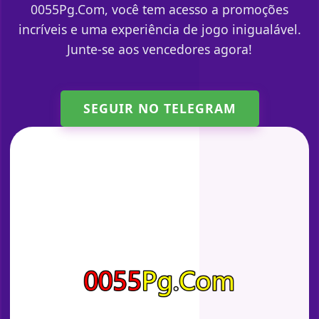
0055Pg.Com, você tem acesso a promoções
incríveis e uma experiência de jogo inigualável.
Junte-se aos vencedores agora!
SEGUIR NO TELEGRAM